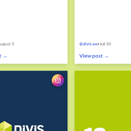
ngsteams und...
ugust 3
@divis.eu
•
Juli 30
t →
View post →