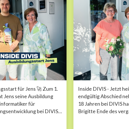
gsstart für Jens 🚀 Zum 1.
Inside DIVIS - Jetzt he
t Jens seine Ausbildung
endgültig Abschied n
nformatiker für
18 Jahren bei DIVIS h
gsentwicklung bei DIVIS
Brigitte Ende des ver
. Jens ist bereits seit
Jahres in den Ruhesta
it Teil unseres
verabschiedet. Umso m