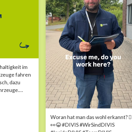
haltigkeit im
rzeuge fahren
sch, dazu
hrzeuge.
roßer Teil
hhaltig
Woran hat man das wohl erkannt? 🤷‍
👀😂 #DIVIS #WirSindDIVIS