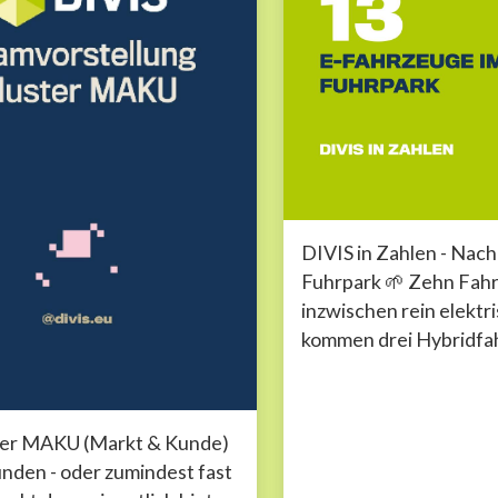
DIVIS in Zahlen - Nach
Fuhrpark 🌱 Zehn Fah
inzwischen rein elektri
kommen drei Hybridfa
Damit ist bereits ein g
unseres Fuhrparks nac
geprägt....
ter MAKU (Markt & Kunde)
unden - oder zumindest fast