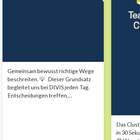
Gemeinsam bewusst richtige Wege
beschreiten. 💡 Dieser Grundsatz
begleitet uns bei DIVIS jeden Tag.
Entscheidungen treffen,
Verantwortung übernehmen und
Dinge gemeinsam voranbringen –
genau darum geht es....
Das Clus
in 30 Sek