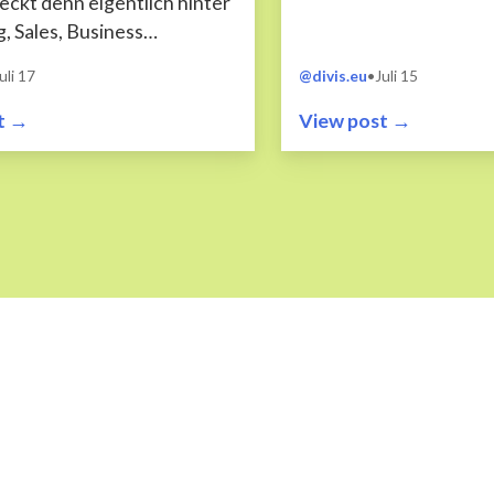
eckt denn eigentlich hinter
, Sales, Business
ent und Back Office bei
uli 17
@divis.eu
•
Juli 15
t →
View post →