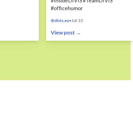
#InsideDIVIS #TeamDIVIS
#officehumor
@divis.eu
•
Juli 10
View post →