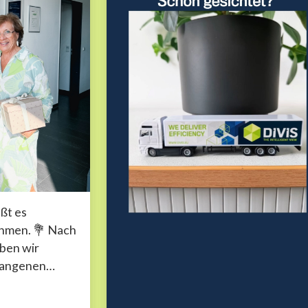
ißt es
ehmen. 💐 Nach
aben wir
gangenen
nd
ehr...