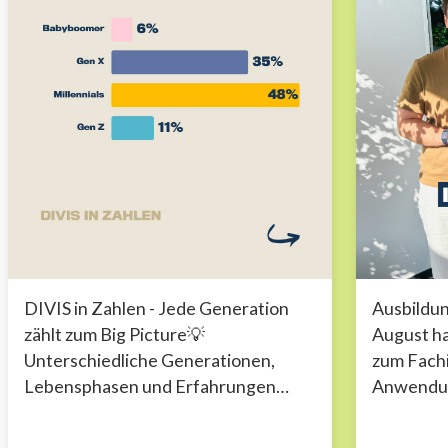
DIVIS in Zahlen - Jede Generation
Ausbildun
zählt zum Big Picture💡
August ha
Unterschiedliche Generationen,
zum Fachi
Lebensphasen und Erfahrungen
Anwendun
prägen unseren Arbeitsalltag. 👥 Von
angefangen
Nachwuchskräften bis zu
einiger Ze