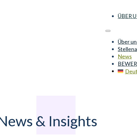
ÜBER 
Über un
Stellen
News
BEWER
Deut
 News & Insights