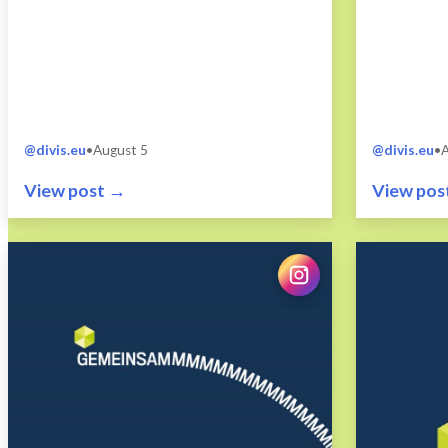
langjährigen Mitarbeitenden
Entwicklu
kommen bei DIVIS...
@divis.eu
•
August 5
@divis.eu
•
A
View post →
View pos