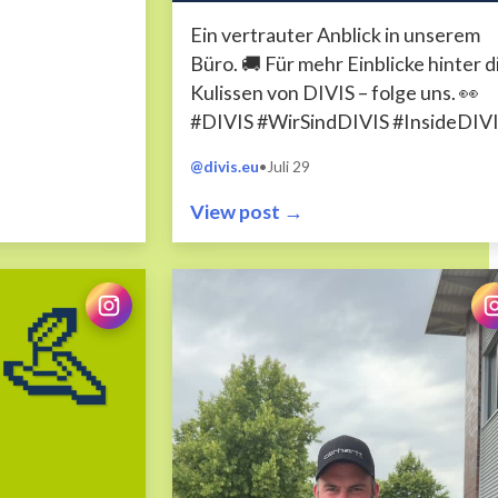
Ein vertrauter Anblick in unserem
Büro. 🚚 Für mehr Einblicke hinter d
Kulissen von DIVIS – folge uns. 👀
#DIVIS #WirSindDIVIS #InsideDIV
#OfficeLife #Spotted
@divis.eu
•
Juli 29
View post →