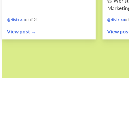
😄 Wer st
Marketing
Developm
@divis.eu
•
Juli 21
@divis.eu
•
J
#DIVIS?...
View post →
View pos